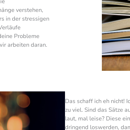
ie
änge verstehen,
s in der stressigen
Verläufe
 deine Probleme
ir arbeiten daran.
Das schaff ich eh nicht! I
zu viel. Sind das Sätze 
laut, mal leise? Diese e
dringend loswerden, dami