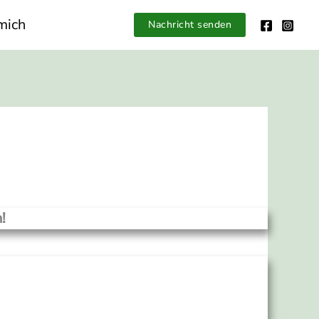
mich
Nachricht senden
!