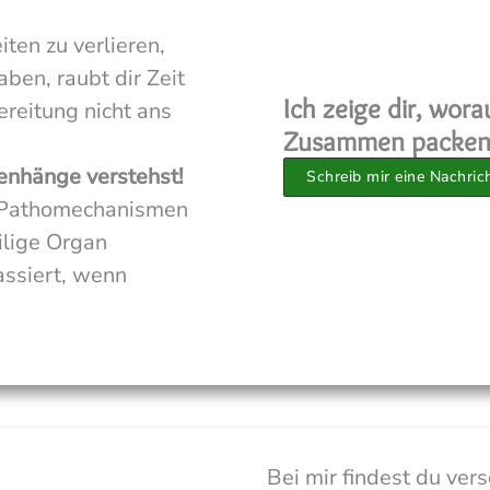
iten zu verlieren,
ben, raubt dir Zeit
Ich zeige dir, wor
ereitung nicht ans
Zusammen packen 
enhänge verstehst!
Schreib mir eine Nachric
 Pathomechanismen
ilige Organ
assiert, wenn
Bei mir findest du ver