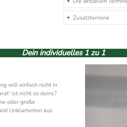
Die aktuellen Termin
Zusatztermine
Dein individuelles 1 zu 1
 will einfach nicht in
t‘ ist nicht so deins?
ine oder große
und Unklarheiten aus