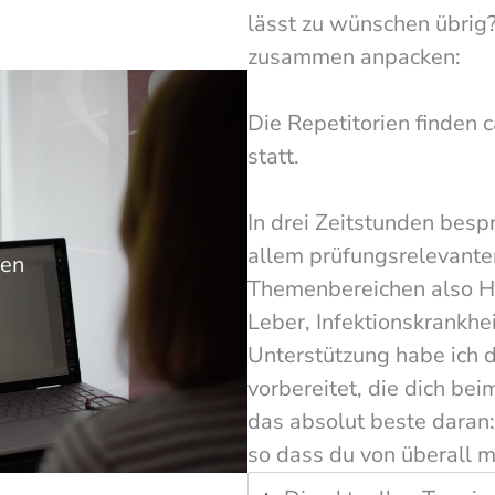
lässt zu wünschen übrig?
zusammen anpacken:
Die Repetitorien finden 
statt.
In drei Zeitstunden besp
allem prüfungsrelevante
ien
Themenbereichen also He
Leber, Infektionskrankhe
Unterstützung habe ich d
vorbereitet, die dich be
das absolut beste daran: 
so dass du von überall m